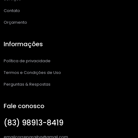
Contato
Orçamento
Informações
Política de privacidade
Termos e Condições de Uso
Perguntas & Respostas
Fale conosco
(83) 98913-8419
emailcorreparaiba@gmail.com