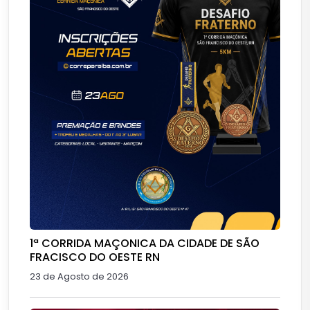
1ª CORRIDA MAÇONICA DA CIDADE DE SÃO
FRACISCO DO OESTE RN
23 de Agosto de 2026