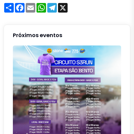
Compartilhar
Facebook
Email
WhatsApp
Telegram
X
Próximos eventos