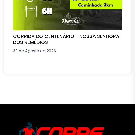
CORRIDA DO CENTENÁRIO - NOSSA SENHORA
DOS REMÉDIOS
30 de Agosto de 2026