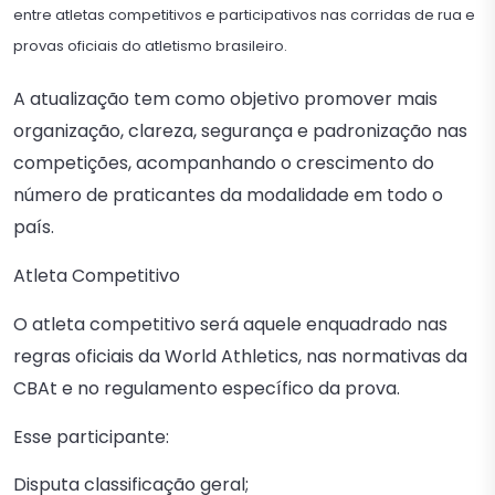
entre atletas competitivos e participativos nas corridas de rua e
provas oficiais do atletismo brasileiro.
A atualização tem como objetivo promover mais
organização, clareza, segurança e padronização nas
competições, acompanhando o crescimento do
número de praticantes da modalidade em todo o
país.
Atleta Competitivo
O atleta competitivo será aquele enquadrado nas
regras oficiais da World Athletics, nas normativas da
CBAt e no regulamento específico da prova.
Esse participante:
Disputa classificação geral;