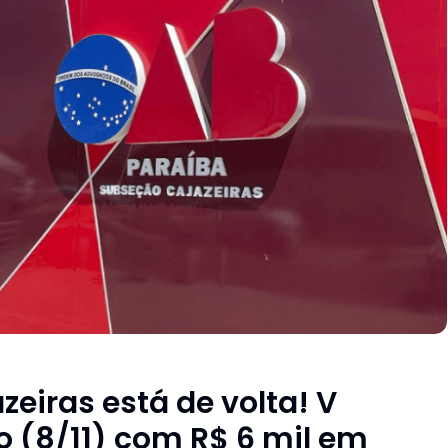
zeiras está de volta! V
o (8/11) com R$ 6 mil em