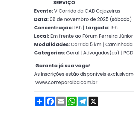
SERVIÇO
Evento:
V Corrida da OAB Cajazeiras
Data:
08 de novembro de 2025 (sábado)
Concentração:
18h |
Largada:
19h
Local:
Em frente ao Fórum Ferreira Júnior
Modalidades:
Corrida 5 km | Caminhada
Categorias:
Geral | Advogados(as) | PCD |
Garanta já sua vaga!
As inscrições estão disponíveis exclusiv
www.correparaiba.com.br
Compartilhar
Facebook
Email
WhatsApp
Telegram
X