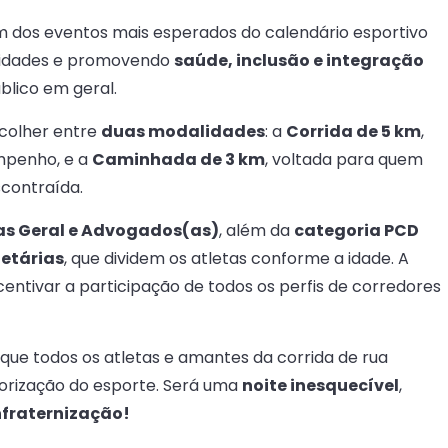
um dos eventos mais esperados do calendário esportivo
 cidades e promovendo
saúde, inclusão e integração
blico em geral.
scolher entre
duas modalidades
: a
Corrida de 5 km
,
mpenho, e a
Caminhada de 3 km
, voltada para quem
scontraída.
as Geral e Advogados(as)
, além da
categoria PCD
 etárias
, que dividem os atletas conforme a idade. A
centivar a participação de todos os perfis de corredores
que todos os atletas e amantes da corrida de rua
orização do esporte. Será uma
noite inesquecível
,
nfraternização!