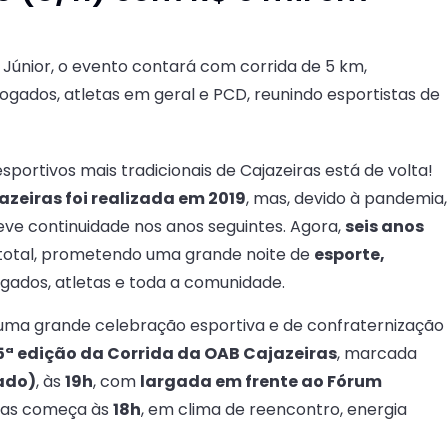
Júnior, o evento contará com corrida de 5 km,
gados, atletas em geral e PCD, reunindo esportistas de
portivos mais tradicionais de Cajazeiras está de volta!
zeiras foi realizada em 2019
, mas, devido à pandemia,
eve continuidade nos anos seguintes. Agora,
seis anos
 total, prometendo uma grande noite de
esporte,
gados, atletas e toda a comunidade.
 uma grande celebração esportiva e de confraternização
5ª edição da Corrida da OAB Cajazeiras
, marcada
ado)
, às
19h
, com
largada em frente ao Fórum
etas começa às
18h
, em clima de reencontro, energia