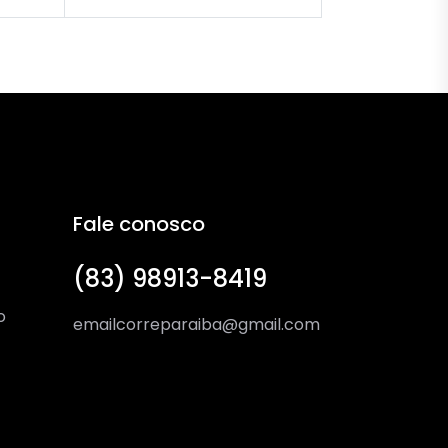
Fale conosco
(83) 98913-8419
o
emailcorreparaiba@gmail.com