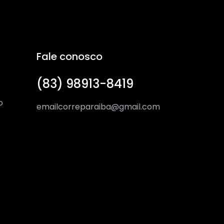
Fale conosco
(83) 98913-8419
o
emailcorreparaiba@gmail.com